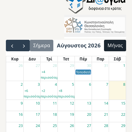
Αύγουστος 2026
Σήμερα
Μήνας
Κυρ
Δευ
Τρί
Τετ
Πέμ
Παρ
Σάβ
26
27
28
29
30
31
1
+4
Τοποθετήσεις αποσπασμένων εκπαιδ
περισσότερα
2
3
4
5
6
7
8
+6
+2
+8
περισσότερα
περισσότερα
περισσότερα
9
10
11
12
13
14
15
16
17
18
19
20
21
22
23
24
25
26
27
28
29