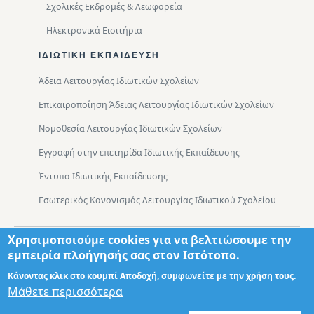
Σχολικές Εκδρομές & Λεωφορεία
Ηλεκτρονικά Εισιτήρια
ΙΔΙΩΤΙΚΉ ΕΚΠΑΊΔΕΥΣΗ
Άδεια Λειτουργίας Ιδιωτικών Σχολείων
Επικαιροποίηση Άδειας Λειτουργίας Ιδιωτικών Σχολείων
Νομοθεσία Λειτουργίας Ιδιωτικών Σχολείων
Εγγραφή στην επετηρίδα Ιδιωτικής Εκπαίδευσης
Έντυπα Ιδιωτικής Εκπαίδευσης
Εσωτερικός Κανονισμός Λειτουργίας Ιδιωτικού Σχολείου
Χρησιμοποιούμε cookies για να βελτιώσουμε την
Footer
Τμήματα
Χάρτης Πρόσβασης
εμπειρία πλοήγησής σας στον Ιστότοπο.
Κάνοντας κλικ στο κουμπί Αποδοχή, συμφωνείτε με την χρήση τους.
Μάθετε περισσότερα
Σχεδιασμός: Θωμάς Διονύσης ΤΕ ΠΛΗΡ
© 2026 - Διεύθυνση Πρωτοβάθμιας Εκπαίδευσης Δυτικής