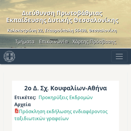
Παράκαμψη προς το κυρίως περιεχόμενο
Διεύθυνση Πρωτοβάθμιας
Εκπαίδευσης Δυτικής Θεσσαλονίκης
Κολοκοτρώνη 22, Σταυρούπολη 56430, Θεσσαλονίκη
Header Menu
Τμήματα
Επικοινωνία
Χάρτης Πρόσβασης
2ο Δ. Σχ. Κουφαλίων-Αθήνα
Ετικέτες
Προκηρύξεις Εκδρομών
Αρχεία
Πρόσκληση εκδήλωσης ενδιαφέροντος
ταξιδιωτικών γραφείων